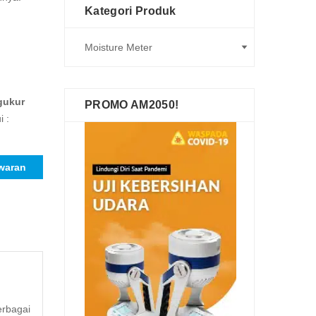
Kategori Produk
gukur
PROMO AM2050!
i :
waran
rbagai