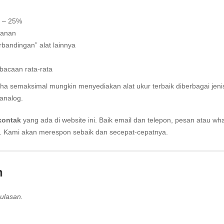
5 – 25%
panan
bandingan” alat lainnya
acaan rata-rata
aha semaksimal mungkin menyediakan alat ukur terbaik diberbagai jeni
analog.
kontak
yang ada di website ini. Baik email dan telepon, pesan atau wh
i. Kami akan merespon sebaik dan secepat-cepatnya.
n
ulasan.