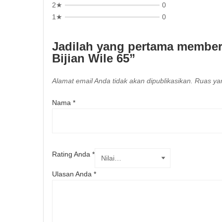
2★
0
1★
0
Jadilah yang pertama member
Bijian Wile 65”
Alamat email Anda tidak akan dipublikasikan.
Ruas yan
Nama
*
Rating Anda
*
Ulasan Anda
*