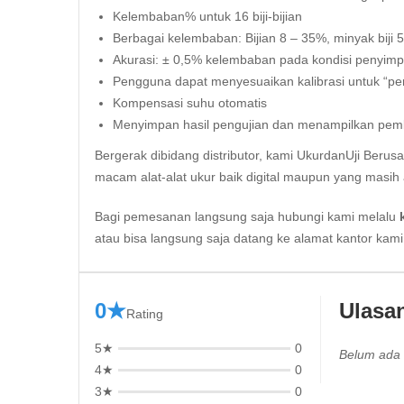
Kelembaban% untuk 16 biji-bijian
Berbagai kelembaban: Bijian 8 – 35%, minyak biji 
Akurasi: ± 0,5% kelembaban pada kondisi penyim
Pengguna dapat menyesuaikan kalibrasi untuk “per
Kompensasi suhu otomatis
Menyimpan hasil pengujian dan menampilkan pemb
Bergerak dibidang distributor, kami UkurdanUji Berus
macam alat-alat ukur baik digital maupun yang masih 
Bagi pemesanan langsung saja hubungi kami melalu
atau bisa langsung saja datang ke alamat kantor kam
0★
Ulasa
Rating
5★
0
Belum ada 
4★
0
3★
0