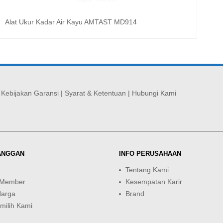
Alat Ukur Kadar Air Kayu AMTAST MD914
Baca selengkapnya
|
Kebijakan Garansi
|
Syarat & Ketentuan
|
Hubungi Kami
ANGGAN
INFO PERUSAHAAN
Tentang Kami
 Member
Kesempatan Karir
Harga
Brand
ilih Kami