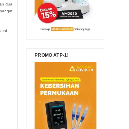
kan dua
sangat
apat
PROMO ATP-1!