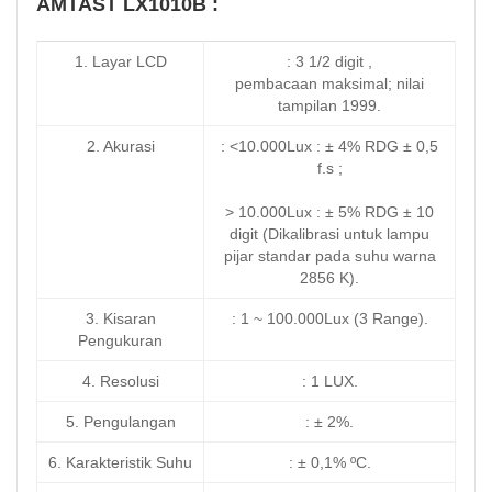
AMTAST LX1010B :
1. Layar LCD
: 3 1/2 digit ,
pembacaan maksimal; nilai
tampilan 1999.
2. Akurasi
: <10.000Lux : ± 4% RDG ± 0,5
f.s ;
> 10.000Lux : ± 5% RDG ± 10
digit (Dikalibrasi untuk lampu
pijar standar pada suhu warna
2856 K).
3. Kisaran
: 1 ~ 100.000Lux (3 Range).
Pengukuran
4. Resolusi
: 1 LUX.
5. Pengulangan
: ± 2%.
6. Karakteristik Suhu
: ± 0,1% ºC.