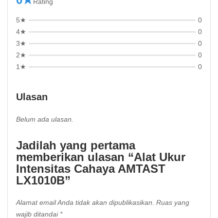
Rating
5★
0
4★
0
3★
0
2★
0
1★
0
Ulasan
Belum ada ulasan.
Jadilah yang pertama
memberikan ulasan “Alat Ukur
Intensitas Cahaya AMTAST
LX1010B”
Alamat email Anda tidak akan dipublikasikan.
Ruas yang
wajib ditandai
*