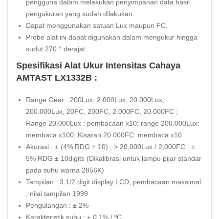
pengguna dalam melakukan penyimpanan data hasil
pengukuran yang sudah dilakukan.
Dapat menggunakan satuan Lux maupun FC.
Probe alat ini dapat digunakan dalam mengukur hingga
sudut 270 ° derajat.
Spesifikasi Alat Ukur Intensitas Cahaya
AMTAST LX1332B :
Range Gear : 200Lux, 2.000Lux, 20.000Lux,
200.000Lux, 20FC, 200FC, 2.000FC, 20.000FC ;
Range 20.000Lux : pembacaan x10; range 200.000Lux:
membaca x100; Kisaran 20.000FC: membaca x10
Akurasi : ± (4% RDG + 10) ; > 20,000Lux / 2,000FC : ±
5% RDG ± 10digits (Dikalibrasi untuk lampu pijar standar
pada suhu warna 2856K)
Tampilan : 3 1/2 digit display LCD, pembacaan maksimal
; nilai tampilan 1999
Pengulangan : ± 2%
Karakteristik suhu : ± 0,1% / ºC