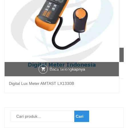
Baca selengkapnya
A
Digital Lux Meter AMTAST LX1330B
Cari