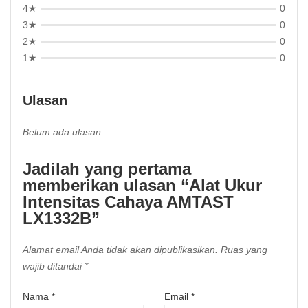
4★
0
3★
0
2★
0
1★
0
Ulasan
Belum ada ulasan.
Jadilah yang pertama
memberikan ulasan “Alat Ukur
Intensitas Cahaya AMTAST
LX1332B”
Alamat email Anda tidak akan dipublikasikan.
Ruas yang
wajib ditandai
*
Nama
*
Email
*