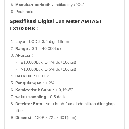
Masukan-berlebih :
Indikasinya “OL”.
Peak hold.
Spesifikasi Digital Lux Meter AMTAST
LX1020BS :
Layar : LCD 3-3/4 digit 18mm
Range :
0,1 – 40.000Lux
Akurasi :
≤10.000Lux, ±(4%rdg+10digit)
>10.000Lux, ±(5%rdg+10digit)
Resolusi :
0,1Lux
Pengulangan :
± 2%
Karakteristik Suhu :
± 0,1%/℃
waktu sampling :
0,5 detik
Detektor Foto :
satu buah foto dioda silikon dilengkapi
filter
Dimensi :
130P x 72L x 30T(mm)