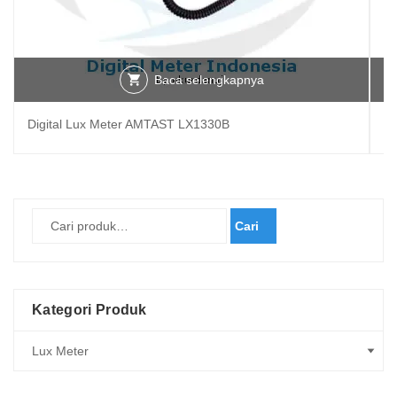
Baca selengkapnya
Digital Lux Meter AMTAST LX1330B
Pe
Cari
Kategori Produk