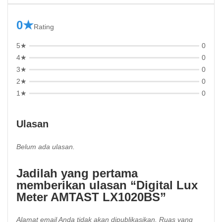
0★
Rating
5★
0
4★
0
3★
0
2★
0
1★
0
Ulasan
Belum ada ulasan.
Jadilah yang pertama
memberikan ulasan “Digital Lux
Meter AMTAST LX1020BS”
Alamat email Anda tidak akan dipublikasikan.
Ruas yang