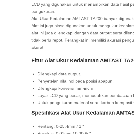
LCD yang digunakan untuk menampilkan data hasil 
pengukuran.
Alat Ukur Kedalaman AMTAST TA200 banyak digunaka
Alat ini juga biasa digunakan untuk mengukur kedalaman
alat ini juga dilengkapi dengan data output serta di
tidak perlu repot. Perangkat ini memiliki akurasi pen
akurat.
Fitur Alat Ukur Kedalaman AMTAST TA2
Dilengkapi data output.
Penyetelan nilai nol pada posisi apapun.
Dilengkapi konversi mm-inchi
Layar LCD yang
besar
, memudahkan pembacaan h
Untuk pengukuran material serat karbon komposit 
Spesifikasi Alat Ukur Kedalaman AMTAS
Rentang: 0-25.4mm / 1 “
Resolusi: 0.01mm / 0.0005 “