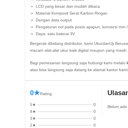
LCD yang besar dan mudah dibaca
Material Komposit Serat Karbon Ringan
Dengan data output
Pengaturan nol pada posisi apapun, konversi mm / 
Daya: satu baterai 3V
Bergerak dibidang distributor, kami UkurdanUji Berus
macam alat-alat ukur baik digital maupun yang masih 
Bagi pemesanan langsung saja hubungi kami melalu
atau bisa langsung saja datang ke alamat kantor kam
0★
Ulasa
Rating
5★
0
Belum ada 
4★
0
3★
0
2★
0