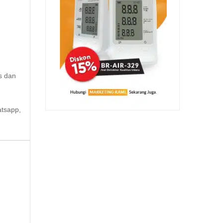
s dan
atsapp,