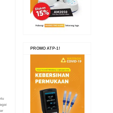
PROMO ATP-1!
ntu
agai
ar