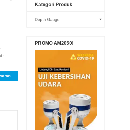
Kategori Produk
PROMO AM2050!
r
i :
waran