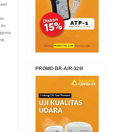
asil
an.
itu
ngguna
ang
PROMO BR-AIR-329!