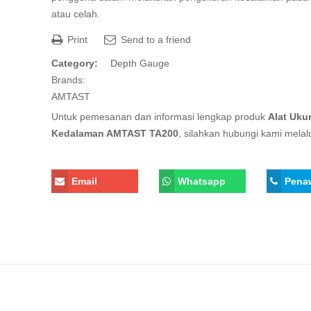
atau celah.
Print
Send to a friend
Category:
Depth Gauge
Brands:
AMTAST
Untuk pemesanan dan informasi lengkap produk
Alat Uku
Kedalaman AMTAST TA200
, silahkan hubungi kami melalu
Email
Whatsapp
Pena