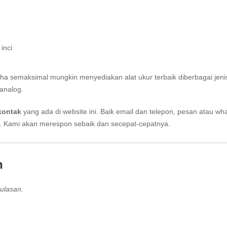
inci
aha semaksimal mungkin menyediakan alat ukur terbaik diberbagai jeni
analog.
kontak
yang ada di website ini. Baik email dan telepon, pesan atau wh
i. Kami akan merespon sebaik dan secepat-cepatnya.
n
ulasan.