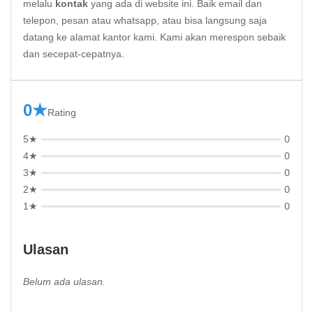
melalu
kontak
yang ada di website ini. Baik email dan
telepon, pesan atau whatsapp, atau bisa langsung saja
datang ke alamat kantor kami. Kami akan merespon sebaik
dan secepat-cepatnya.
0★
Rating
5★
0
4★
0
3★
0
2★
0
1★
0
Ulasan
Belum ada ulasan.