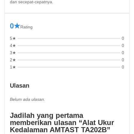
dan secepat-cepatnya.
0★
Rating
5★
0
4★
0
3★
0
2★
0
1★
0
Ulasan
Belum ada ulasan.
Jadilah yang pertama
memberikan ulasan “Alat Ukur
Kedalaman AMTAST TA202B”