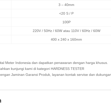
3 – 40mm
<20 S / P
100P
220V / 50Hz / 60W atau 110V / 60Hz / 60W
400 x 240 x 160mm
ital Meter Indonesia
dan dapatkan penawaran dengan harga khusus.
lahkan kunjungi kami di kategori
HARDNESS TESTER
engan Jaminan Garansi Produk, layanan kontak servise dan dukunga
n