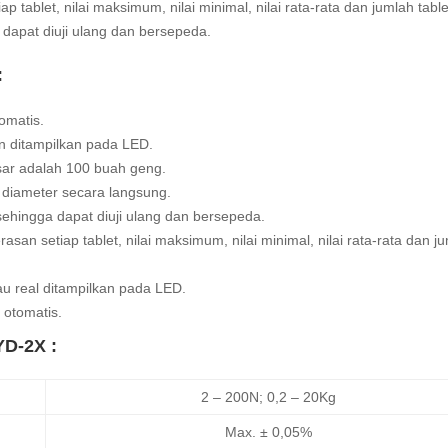
tablet, nilai maksimum, nilai minimal, nilai rata-rata dan jumlah table
 dapat diuji ulang dan bersepeda.
:
omatis.
n ditampilkan pada LED.
sar adalah 100 buah geng.
diameter secara langsung.
 sehingga dapat diuji ulang dan bersepeda.
an setiap tablet, nilai maksimum, nilai minimal, nilai rata-rata dan j
au real ditampilkan pada LED.
 otomatis.
YD-2X :
2 – 200N; 0,2 – 20Kg
Max. ± 0,05%