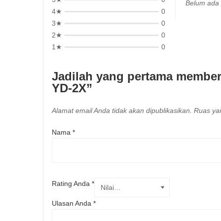
Belum ada 
4★
0
3★
0
2★
0
1★
0
Jadilah yang pertama memberi
YD-2X”
Alamat email Anda tidak akan dipublikasikan.
Ruas yan
Nama
*
Rating Anda
*
Ulasan Anda
*