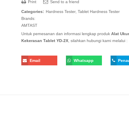
Print
Send to a friend
Categories:
Hardness Tester
,
Tablet Hardness Tester
Brands:
AMTAST
Untuk pemesanan dan informasi lengkap produk
Alat Uku
Kekerasan Tablet YD-2X
, silahkan hubungi kami melalui :
Email
Whatsapp
Pena