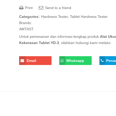
Print
Send to a friend
Categories:
Hardness Tester
,
Tablet Hardness Tester
Brands:
AMTAST
Untuk pemesanan dan informasi lengkap produk
Alat Uku
Kekerasan Tablet YD-3
, silahkan hubungi kami melalui :
Email
Whatsapp
Pena