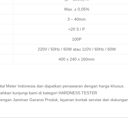
Max. ± 0,05%
3 – 40mm
<20 S / P
100P
220V / 50Hz / 60W atau 110V / 60Hz / 60W
400 x 240 x 160mm
ital Meter Indonesia
dan dapatkan penawaran dengan harga khusus.
lahkan kunjungi kami di kategori
HARDNESS TESTER
engan Jaminan Garansi Produk, layanan kontak servise dan dukunga