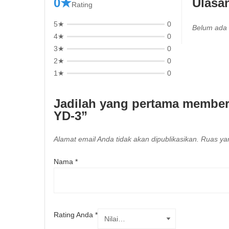
0★
Ulasa
Rating
5★
0
Belum ada 
4★
0
3★
0
2★
0
1★
0
Jadilah yang pertama memberi
YD-3”
Alamat email Anda tidak akan dipublikasikan.
Ruas yan
Nama
*
Rating Anda
*