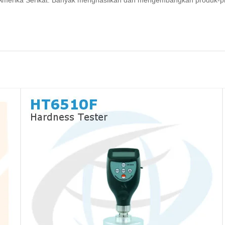
ri Amerika Serikat. Banyak menghasilkan dan mengembangkan produk-p