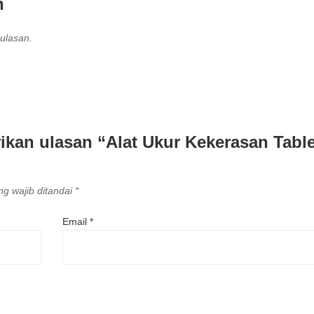
n
ulasan.
kan ulasan “Alat Ukur Kekerasan Table
g wajib ditandai
*
Email
*