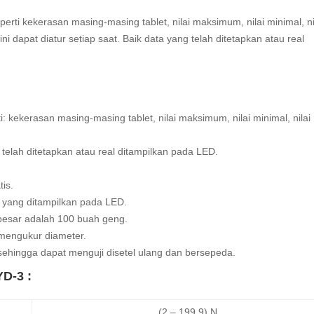
rti kekerasan masing-masing tablet, nilai maksimum, nilai minimal, ni
ni dapat diatur setiap saat. Baik data yang telah ditetapkan atau real
 kekerasan masing-masing tablet, nilai maksimum, nilai minimal, nilai 
 telah ditetapkan atau real ditampilkan pada LED.
tis.
n yang ditampilkan pada LED.
rbesar adalah 100 buah geng.
mengukur diameter.
, sehingga dapat menguji disetel ulang dan bersepeda.
YD-3 :
(2 – 199,9) N