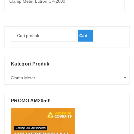
Clamp Meter Lutron CP-2000
Al
Cari
Kategori Produk
PROMO AM2050!