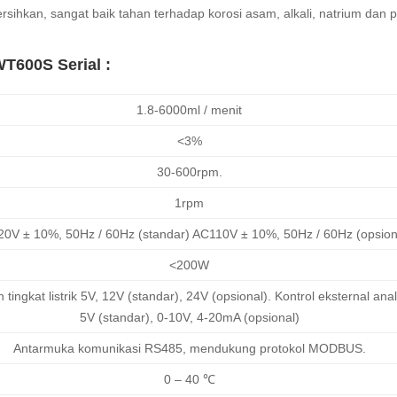
ersihkan, sangat baik tahan terhadap korosi asam, alkali, natrium dan p
T600S Serial :
1.8-6000ml / menit
<3%
30-600rpm.
1rpm
0V ± 10%, 50Hz / 60Hz (standar) AC110V ± 10%, 50Hz / 60Hz (opsion
<200W
tingkat listrik 5V, 12V (standar), 24V (opsional). Kontrol eksternal ana
5V (standar), 0-10V, 4-20mA (opsional)
Antarmuka komunikasi RS485, mendukung protokol MODBUS.
0 – 40 ℃