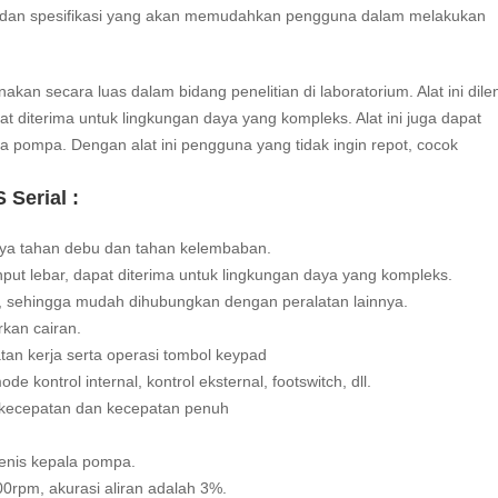
tur dan spesifikasi yang akan memudahkan pengguna dalam melakukan
an secara luas dalam bidang penelitian di laboratorium. Alat ini dile
pat diterima untuk lingkungan daya yang kompleks. Alat ini juga dapat
a pompa. Dengan alat ini pengguna yang tidak ingin repot, cocok
Serial :
nya tahan debu dan tahan kelembaban.
input lebar, dapat diterima untuk lingkungan daya yang kompleks.
 sehingga mudah dihubungkan dengan peralatan lainnya.
kan cairan.
atan kerja serta operasi tombol keypad
kontrol internal, kontrol eksternal, footswitch, dll.
tur kecepatan dan kecepatan penuh
enis kepala pompa.
0rpm, akurasi aliran adalah 3%.