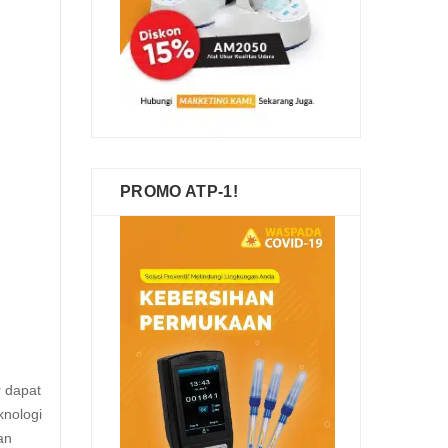
PROMO ATP-1!
 dapat
nologi
an