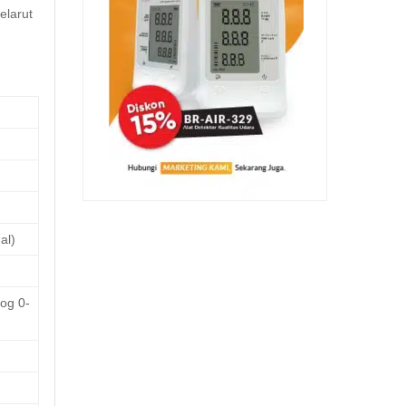
elarut
al)
log 0-