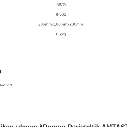
<80%
IP631
286mmx180mmx230mm
6.2kg
n
ulasan.
ikan ulasan “Pompa Peristaltik AMTAS