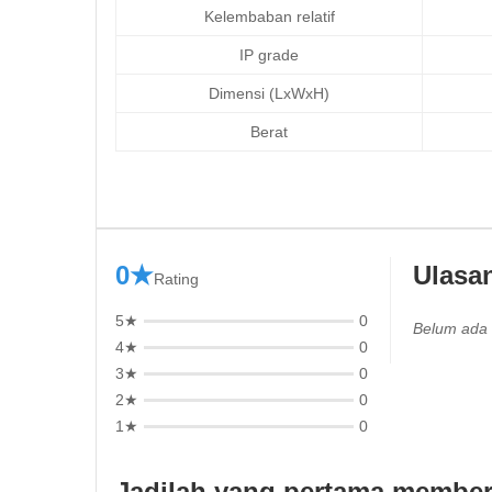
Kelembaban relatif
IP grade
Dimensi (LxWxH)
Berat
0★
Ulasa
Rating
5★
0
Belum ada 
4★
0
3★
0
2★
0
1★
0
Jadilah yang pertama member