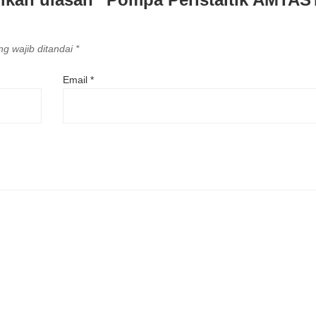
g wajib ditandai
*
Email
*