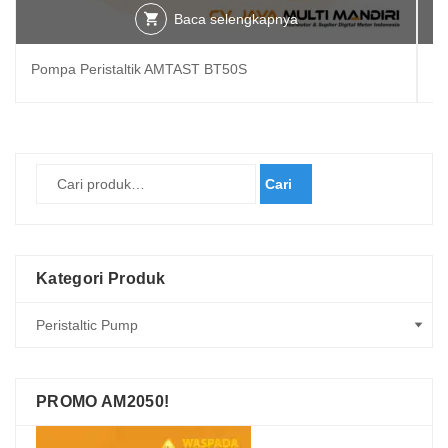
Baca selengkapnya
Pompa Peristaltik AMTAST BT50S
Po
Cari
Kategori Produk
PROMO AM2050!