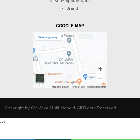
Kesempatan Karir
Brand
GOOGLE MAP
Copyright by
CV. Java Multi Mandiri
. All Rights Reserved.
-->