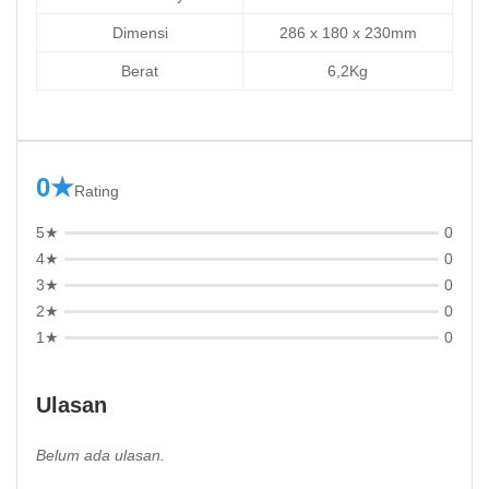
Dimensi
286 x 180 x 230mm
Berat
6,2Kg
0★
Rating
5★
0
4★
0
3★
0
2★
0
1★
0
Ulasan
Belum ada ulasan.