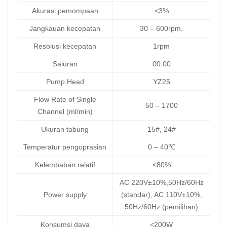
Akurasi pemompaan
<3%
Jangkauan kecepatan
30 – 600rpm.
Resolusi kecepatan
1rpm
Saluran
00.00
Pump Head
YZ25
Flow Rate of Single
50 – 1700
Channel (ml/min)
Ukuran tabung
15#, 24#
Temperatur pengoprasian
0 – 40℃
Kelembaban relatif
<80%
AC 220V±10%,50Hz/60Hz
Power supply
(standar), AC 110V±10%,
50Hz/60Hz (pemilihan)
Konsumsi daya
<200W