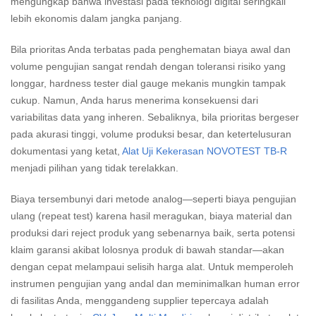
mengungkap bahwa investasi pada teknologi digital seringkali
lebih ekonomis dalam jangka panjang.
Bila prioritas Anda terbatas pada penghematan biaya awal dan
volume pengujian sangat rendah dengan toleransi risiko yang
longgar, hardness tester dial gauge mekanis mungkin tampak
cukup. Namun, Anda harus menerima konsekuensi dari
variabilitas data yang inheren. Sebaliknya, bila prioritas bergeser
pada akurasi tinggi, volume produksi besar, dan ketertelusuran
dokumentasi yang ketat,
Alat Uji Kekerasan NOVOTEST TB-R
menjadi pilihan yang tidak terelakkan.
Biaya tersembunyi dari metode analog—seperti biaya pengujian
ulang (repeat test) karena hasil meragukan, biaya material dan
produksi dari reject produk yang sebenarnya baik, serta potensi
klaim garansi akibat lolosnya produk di bawah standar—akan
dengan cepat melampaui selisih harga alat. Untuk memperoleh
instrumen pengujian yang andal dan meminimalkan human error
di fasilitas Anda, menggandeng supplier tepercaya adalah