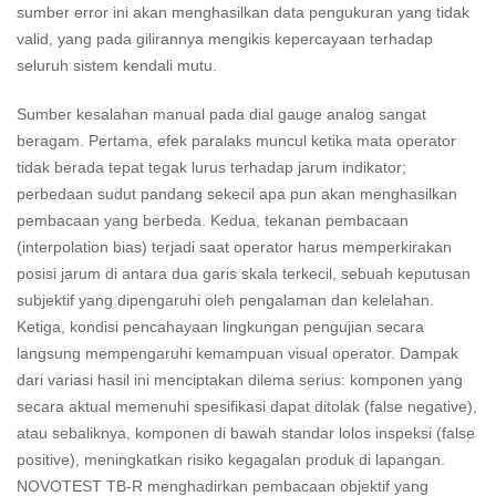
sumber error ini akan menghasilkan data pengukuran yang tidak
valid, yang pada gilirannya mengikis kepercayaan terhadap
seluruh sistem kendali mutu.
Sumber kesalahan manual pada dial gauge analog sangat
beragam. Pertama, efek paralaks muncul ketika mata operator
tidak berada tepat tegak lurus terhadap jarum indikator;
perbedaan sudut pandang sekecil apa pun akan menghasilkan
pembacaan yang berbeda. Kedua, tekanan pembacaan
(interpolation bias) terjadi saat operator harus memperkirakan
posisi jarum di antara dua garis skala terkecil, sebuah keputusan
subjektif yang dipengaruhi oleh pengalaman dan kelelahan.
Ketiga, kondisi pencahayaan lingkungan pengujian secara
langsung mempengaruhi kemampuan visual operator. Dampak
dari variasi hasil ini menciptakan dilema serius: komponen yang
secara aktual memenuhi spesifikasi dapat ditolak (false negative),
atau sebaliknya, komponen di bawah standar lolos inspeksi (false
positive), meningkatkan risiko kegagalan produk di lapangan.
NOVOTEST TB-R menghadirkan pembacaan objektif yang