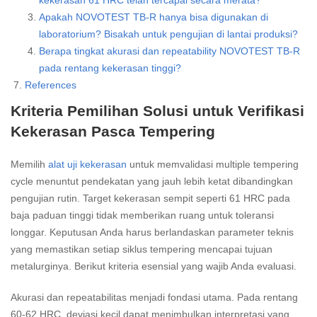
kekerasan 61 HRC telah tercapai secara merata?
Apakah NOVOTEST TB-R hanya bisa digunakan di
laboratorium? Bisakah untuk pengujian di lantai produksi?
Berapa tingkat akurasi dan repeatability NOVOTEST TB-R
pada rentang kekerasan tinggi?
References
Kriteria Pemilihan Solusi untuk Verifikasi
Kekerasan Pasca Tempering
Memilih
alat uji kekerasan
untuk memvalidasi multiple tempering
cycle menuntut pendekatan yang jauh lebih ketat dibandingkan
pengujian rutin. Target kekerasan sempit seperti 61 HRC pada
baja paduan tinggi tidak memberikan ruang untuk toleransi
longgar. Keputusan Anda harus berlandaskan parameter teknis
yang memastikan setiap siklus tempering mencapai tujuan
metalurginya. Berikut kriteria esensial yang wajib Anda evaluasi.
Akurasi dan repeatabilitas menjadi fondasi utama. Pada rentang
60-62 HRC, deviasi kecil dapat menimbulkan interpretasi yang