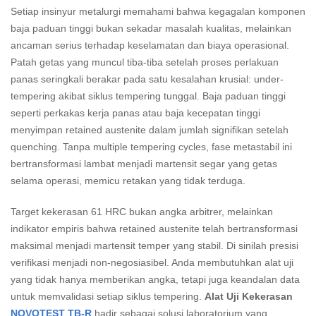
Setiap insinyur metalurgi memahami bahwa kegagalan komponen
baja paduan tinggi bukan sekadar masalah kualitas, melainkan
ancaman serius terhadap keselamatan dan biaya operasional.
Patah getas yang muncul tiba-tiba setelah proses perlakuan
panas seringkali berakar pada satu kesalahan krusial: under-
tempering akibat siklus tempering tunggal. Baja paduan tinggi
seperti perkakas kerja panas atau baja kecepatan tinggi
menyimpan retained austenite dalam jumlah signifikan setelah
quenching. Tanpa multiple tempering cycles, fase metastabil ini
bertransformasi lambat menjadi martensit segar yang getas
selama operasi, memicu retakan yang tidak terduga.
Target kekerasan 61 HRC bukan angka arbitrer, melainkan
indikator empiris bahwa retained austenite telah bertransformasi
maksimal menjadi martensit temper yang stabil. Di sinilah presisi
verifikasi menjadi non-negosiasibel. Anda membutuhkan alat uji
yang tidak hanya memberikan angka, tetapi juga keandalan data
untuk memvalidasi setiap siklus tempering.
Alat Uji Kekerasan
NOVOTEST TB-R
hadir sebagai solusi laboratorium yang