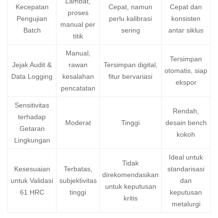
Lambat,
Kecepatan
Cepat, namun
Cepat dan
proses
Pengujian
perlu kalibrasi
konsisten
manual per
Batch
sering
antar siklus
titik
Manual,
Tersimpan
Jejak Audit &
rawan
Tersimpan digital,
otomatis, siap
Data Logging
kesalahan
fitur bervariasi
ekspor
pencatatan
Sensitivitas
Rendah,
terhadap
Moderat
Tinggi
desain bench
Getaran
kokoh
Lingkungan
Ideal untuk
Tidak
Kesesuaian
Terbatas,
standarisasi
direkomendasikan
untuk Validasi
subjektivitas
dan
untuk keputusan
61 HRC
tinggi
keputusan
kritis
metalurgi